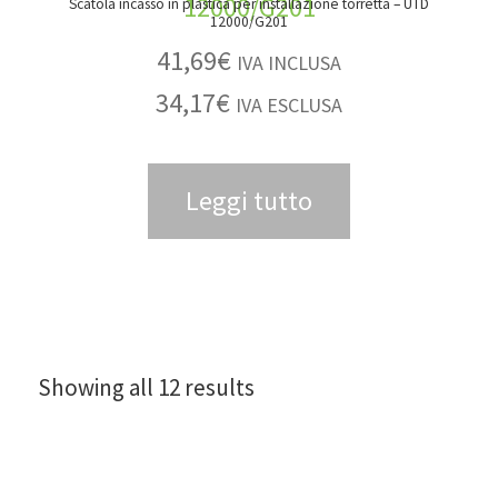
Scatola incasso in plastica per installazione torretta – UTD
12000/G201
41,69
€
IVA INCLUSA
34,17
€
IVA ESCLUSA
Leggi tutto
Showing all 12 results