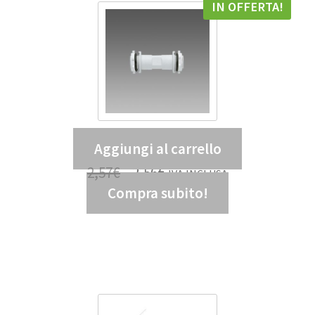
IN OFFERTA!
Aggiungi al carrello
Tubo di giunzione 938 – DIS 99807300
2,57
€
2,56
€
IVA INCLUSA
Compra subito!
2,10
€
IVA ESCLUSA