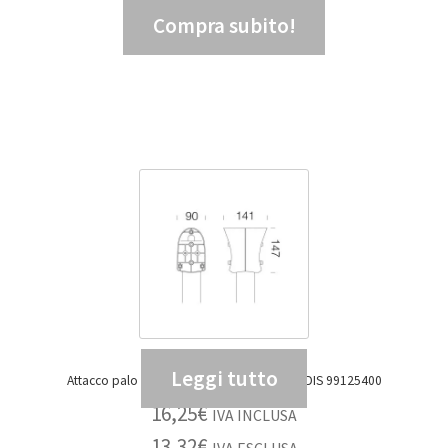
Compra subito!
4,95
€
IVA ESCLUSA
Leggi tutto
Attacco palo doppio GARDEN 453 NERO – DIS 99125400
16,25
€
IVA INCLUSA
13,32
€