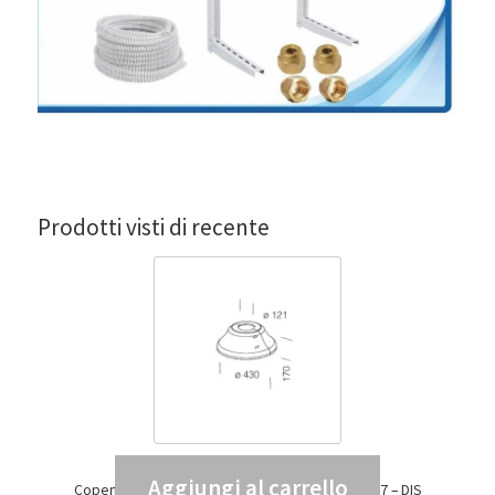
Prodotti visti di recente
Aggiungi al carrello
Copertura base palo 222 diametro 120 GREY9007 – DIS