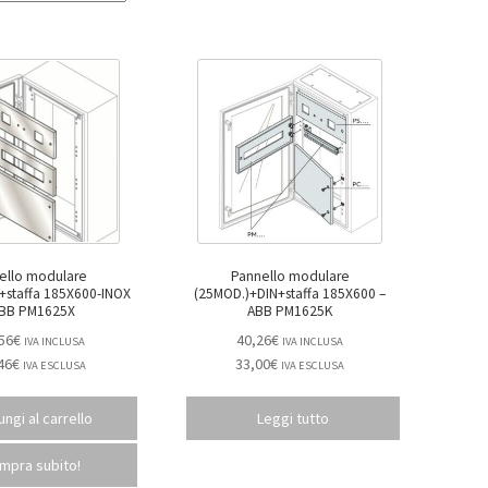
ello modulare
Pannello modulare
staffa 185X600-INOX
(25MOD.)+DIN+staffa 185X600 –
ABB PM1625X
ABB PM1625K
56
€
40,26
€
IVA INCLUSA
IVA INCLUSA
46
€
33,00
€
IVA ESCLUSA
IVA ESCLUSA
ngi al carrello
Leggi tutto
mpra subito!