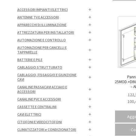
ACCESSORI IMPIANTI ELETTRICI
ANTENNE TV E ACCESSORI
APPARECCHI DI ILLUMINAZIONE
ATTREZZATURA PER INSTALLATORI
AUTOMAZIONE E CONTROLLO
AUTOMAZIONE PER CANCELLI E
TAPPARELLE
BATTERIE E PILE
CABLAGGIO STRUTTURATO
CABLAGGIO, FISSAGGIO E GIUNZIONE
Pann
CAVI
25MOD.+DIN+
– 
CANALINE PASSACAVI ACCIAIO E
ACCESSORI
122,
CANALINE PVC E ACCESSORI
100,
CASSETTE E CENTRALINI
CAVI ELETTRICI
Aggiu
CITOFONI E VIDEOCITOFONI
Co
CLIMATIZZATORI e CONDIZIONATORI