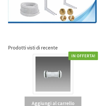
Prodotti visti di recente
IN OFFERTA!
Aggiungi al carrello
Tubo di giunzione 938 – DIS 99807300