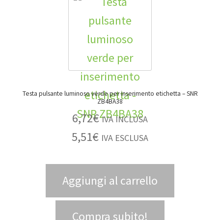
Testa pulsante luminoso verde per inserimento etichetta – SNR
ZB4BA38
6,72
€
IVA INCLUSA
5,51
€
IVA ESCLUSA
Aggiungi al carrello
Compra subito!