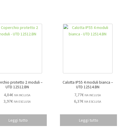
rchio protetto 2 moduli –
Calotta IP55 4 moduli bianca –
UTD 12512.BN
UTD 12514.BN
4,84
€
7,77
€
IVA INCLUSA
IVA INCLUSA
3,97
€
6,37
€
IVA ESCLUSA
IVA ESCLUSA
Leggi tutto
Leggi tutto