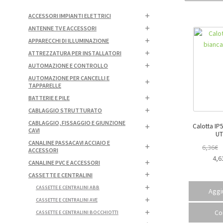
ACCESSORI IMPIANTI ELETTRICI
ANTENNE TV E ACCESSORI
APPARECCHI DI ILLUMINAZIONE
ATTREZZATURA PER INSTALLATORI
AUTOMAZIONE E CONTROLLO
AUTOMAZIONE PER CANCELLI E
TAPPARELLE
BATTERIE E PILE
CABLAGGIO STRUTTURATO
CABLAGGIO, FISSAGGIO E GIUNZIONE
Calotta IP
CAVI
UT
CANALINE PASSACAVI ACCIAIO E
6,36
€
ACCESSORI
4,6
CANALINE PVC E ACCESSORI
CASSETTE E CENTRALINI
CASSETTE E CENTRALINI ABB
Aggiu
CASSETTE E CENTRALINI AVE
Co
CASSETTE E CENTRALINI BOCCHIOTTI