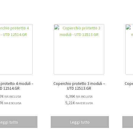
protetto 4 moduli –
Coperchio protetto 3 moduli –
Cope
D 12514.GR
UTD 12513.GR
7
€
6,36
€
IVA INCLUSA
IVA INCLUSA
7
€
5,21
€
IVA ESCLUSA
IVA ESCLUSA
Leggi tutto
Leggi tutto