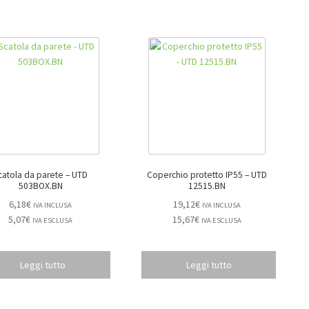
atola da parete – UTD
Coperchio protetto IP55 – UTD
503BOX.BN
12515.BN
6,18
€
19,12
€
IVA INCLUSA
IVA INCLUSA
5,07
€
15,67
€
IVA ESCLUSA
IVA ESCLUSA
Leggi tutto
Leggi tutto