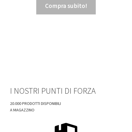
Compra subito!
12,62
€
IVA ESCLUSA
I NOSTRI PUNTI DI FORZA
20.000 PRODOTTI DISPONIBILI
A MAGAZZINO