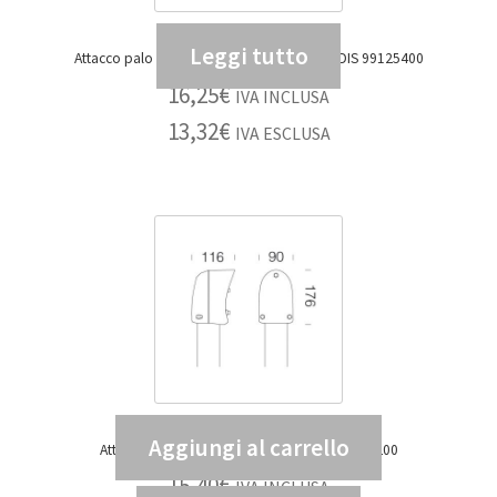
Leggi tutto
Attacco palo doppio GARDEN 453 NERO – DIS 99125400
16,25
€
IVA INCLUSA
13,32
€
IVA ESCLUSA
Aggiungi al carrello
Attacco palo GARDEN 452 NERO – DIS 99125200
15,40
€
IVA INCLUSA