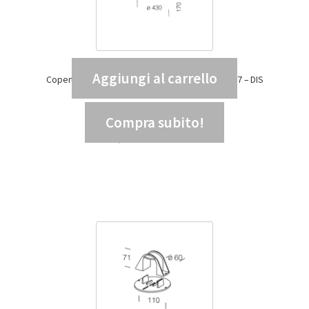
Aggiungi al carrello
Copertura base palo 222 diametro 120 GREY9007 – DIS
99137800
107,94
€
IVA INCLUSA
Compra subito!
88,48
€
IVA ESCLUSA