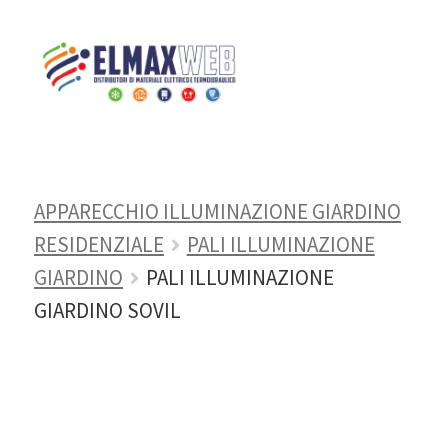
Home
Shop
APPARECCHI DI
ILLUMINAZIONE
ILLUMINAZIONE
ESTERNA GIARDINO/STRADALE
Home
APPARECCHIO ILLUMINAZIONE GIARDINO
Shop Online
RESIDENZIALE
PALI ILLUMINAZIONE
Chi siamo
GIARDINO
PALI ILLUMINAZIONE
GIARDINO SOVIL
Preventivo Impianto Elettrico
Grossista materiale elettrico
Servizi