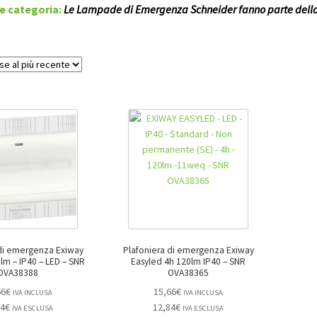
e categoria:
Le Lampade di Emergenza Schneider fanno parte della
 di emergenza Exiway
Plafoniera di emergenza Exiway
 – IP40 – LED – SNR
Easyled 4h 120lm IP40 – SNR
OVA38388
OVA38365
66
€
15,66
€
IVA INCLUSA
IVA INCLUSA
84
€
12,84
€
IVA ESCLUSA
IVA ESCLUSA