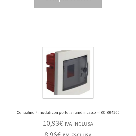
Centralino 4 moduli con portella fumè incasso – IBO B04100
10,93
€
IVA INCLUSA
8,96
€
IVA ESCLUSA