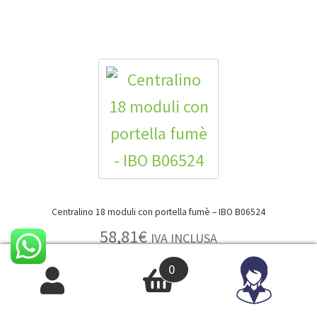
Centralino 18 moduli con portella fumè – IBO B06524
58,81
€
IVA INCLUSA
48,20
€
IVA ESCLUSA
0