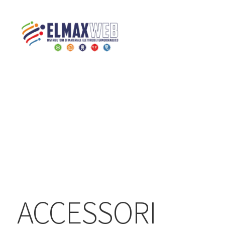
Home
Shop
TERMOIDRAULICA
BAGNO
PIATTI DOCCIA
ACCESSORI
Home
Shop Online
Chi siamo
Preventivo Impianto Elettrico
Grossista materiale elettrico
ACCESSORI
Servizi