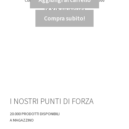
Cornice plafone Rodi 595 bianco – DIS 99803500
18,87
€
IVA INCLUSA
Compra subito!
15,47
€
IVA ESCLUSA
I NOSTRI PUNTI DI FORZA
20.000 PRODOTTI DISPONIBILI
A MAGAZZINO