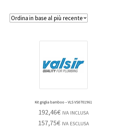
BLOG
Contatti & Assistenza
Accedi/Registrati
Kit griglia bamboo – VLS VS0701961
192,46
€
IVA INCLUSA
157,75
€
IVA ESCLUSA