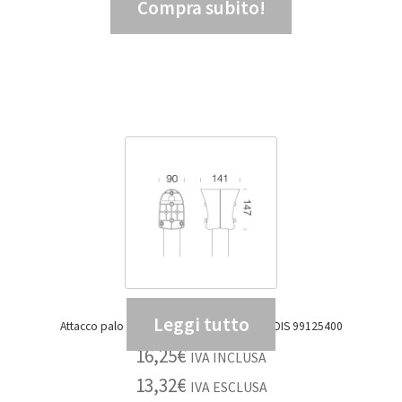
Compra subito!
4,95
€
IVA ESCLUSA
Leggi tutto
Attacco palo doppio GARDEN 453 NERO – DIS 99125400
16,25
€
IVA INCLUSA
13,32
€
IVA ESCLUSA