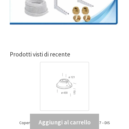
Prodotti visti di recente
Aggiungi al carrello
Copertura base palo 222 diametro 120 GREY9007 – DIS
99137800