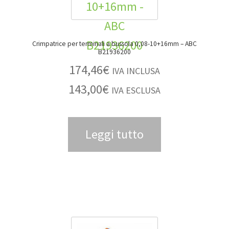
Crimpatrice per terminali a bussola 0,08-10+16mm – ABC
B21936200
174,46
€
IVA INCLUSA
143,00
€
IVA ESCLUSA
Leggi tutto