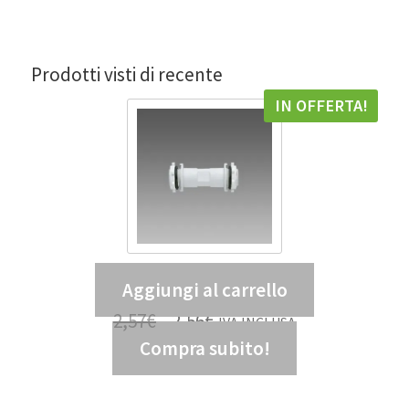
Prodotti visti di recente
IN OFFERTA!
Aggiungi al carrello
Tubo di giunzione 938 – DIS 99807300
2,57
€
2,56
€
IVA INCLUSA
Compra subito!
2,10
€
IVA ESCLUSA