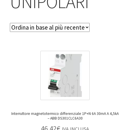
UNIPOLARI
Interruttore magnetotermico differenziale 1P+N 6A 30mA A 4,5kA
– ABB DS301CLC6A30
46,42
€
IVA INCLUSA