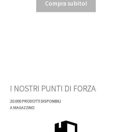
Compra subito!
15,47
€
IVA ESCLUSA
I NOSTRI PUNTI DI FORZA
20.000 PRODOTTI DISPONIBILI
A MAGAZZINO