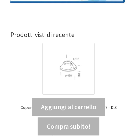
Prodotti visti di recente
Aggiungi al carrello
Copertura base palo 222 diametro 120 GREY9007 – DIS
99137800
107,94
€
IVA INCLUSA
Compra subito!
88,48
€
IVA ESCLUSA