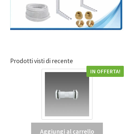
Prodotti visti di recente
IN OFFERTA!
Aggiungi al carrello
Tubo di giunzione 938 – DIS 99807300