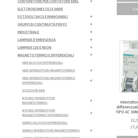
CONTENITORE PER CONTATORE ENEL
Co
ELETTRODOMESTICI E VARIE
FOTOVOLTAICO E RINNOVABILI
GRUPPI DI CONTINUITÀ PER PC
INDUSTRIALE
LAMPADE D'EMERGENZA
LAMPADE LED E NEON
MAGNETOTERMICI E DIFFERENZIALI
ABB BLOCCHI DIFFERENZIALI
ABB INTERRUTTORI MAGNETOTERMICI
ABB INTERRUTTORI MAGNETOTERMICI
DIFFERENZIALI
ACCESSORI ABB
BTICINO INTERRUTTORI
Interrutt
MAGNETOTERMICI
differenziale 4,5KA 25KA 1P+N
BTICINO INTERRUTTORI
MAGNETOTERMICI DIFFERENZIALI
32,
GEWISS BLOCCHI DIFFERENZIALI
27,
GEWISS INTERRUTTORI MAGNETOTERMICI