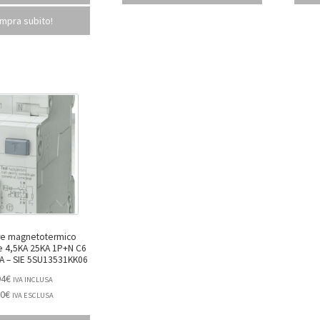
mpra subito!
ore magnetotermico
 C6
TIPO AC 30MA – SIE 5SU13531KK06
94
€
IVA INCLUSA
00
€
IVA ESCLUSA