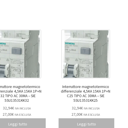
erruttore magnetotermico
Interruttore magnetotermico
erenziale 4,5KA 15KA 1P+N
differenziale 4,5KA 15KA 1P+N
32 TIPO AC 30MA – SIE
C25 TIPO AC 30MA – SIE
5SU13531KK32
5SU13531KK25
32,94
€
32,94
€
IVA INCLUSA
IVA INCLUSA
27,00
€
27,00
€
IVA ESCLUSA
IVA ESCLUSA
Leggi tutto
Leggi tutto