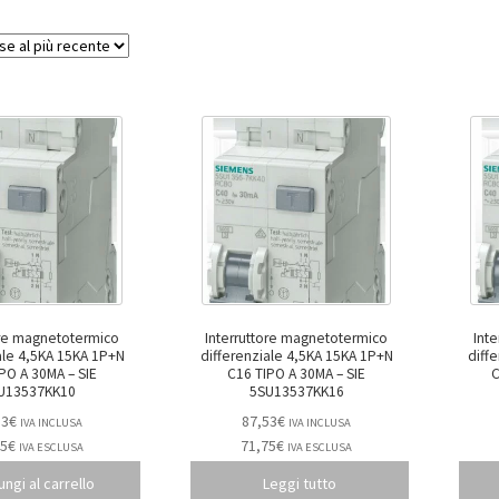
ore magnetotermico
Interruttore magnetotermico
Int
ale 4,5KA 15KA 1P+N
differenziale 4,5KA 15KA 1P+N
diff
O A 30MA – SIE
C16 TIPO A 30MA – SIE
C
U13537KK10
5SU13537KK16
53
€
87,53
€
IVA INCLUSA
IVA INCLUSA
75
€
71,75
€
IVA ESCLUSA
IVA ESCLUSA
ngi al carrello
Leggi tutto