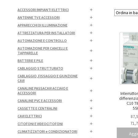
ACCESSORI IMPIANTI ELETTRICI
ANTENNE TV E ACCESSORI
APPARECCHI DI ILLUMINAZIONE
ATTREZZATURA PER INSTALLATORI
AUTOMAZIONE E CONTROLLO
AUTOMAZIONE PER CANCELLI E
TAPPARELLE
BATTERIE E PILE
CABLAGGIO STRUTTURATO
CABLAGGIO, FISSAGGIO E GIUNZIONE
CAVI
CANALINE PASSACAVI ACCIAIO E
ACCESSORI
Interrutt
differenzi
CANALINE PVC E ACCESSORI
C10 TIP
5S
CASSETTE E CENTRALINI
CAVI ELETTRICI
87,
71,
CITOFONI E VIDEOCITOFONI
CLIMATIZZATORI e CONDIZIONATORI
Aggiu