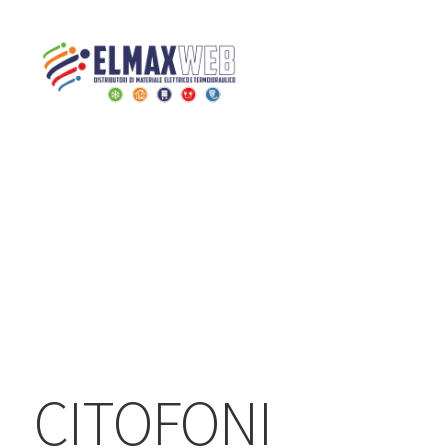
Home
Shop
CITOFONI E
VIDEOCITOFONI
CITOFONI COMELIT
Home
Shop Online
Chi siamo
Preventivo Impianto Elettrico
Grossista materiale elettrico
CITOFONI
Servizi