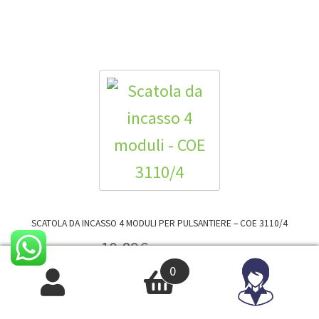
SCATOLA DA INCASSO 4 MODULI PER PULSANTIERE – COE 3110/4
10,89
€
IVA INCLUSA
0
8,93
€
IVA ESCLUSA