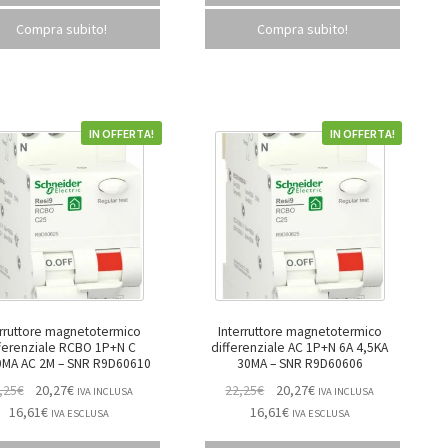
Compra subito!
Compra subito!
IN OFFERTA!
IN OFFERTA!
erruttore magnetotermico
Interruttore magnetotermico
renziale RCBO 1P+N C
differenziale AC 1P+N 6A 4,5KA
10A30MA AC 2M – SNR R9D60610
30MA – SNR R9D60606
,25
€
20,27
€
22,25
€
20,27
€
IVA INCLUSA
IVA INCLUSA
16,61
€
16,61
€
IVA ESCLUSA
IVA ESCLUSA