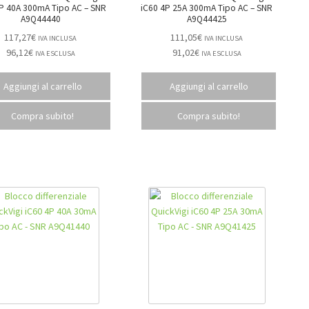
 40A 300mA Tipo AC – SNR
iC60 4P 25A 300mA Tipo AC – SNR
A9Q44440
A9Q44425
117,27
€
111,05
€
IVA INCLUSA
IVA INCLUSA
96,12
€
91,02
€
IVA ESCLUSA
IVA ESCLUSA
Aggiungi al carrello
Aggiungi al carrello
Compra subito!
Compra subito!