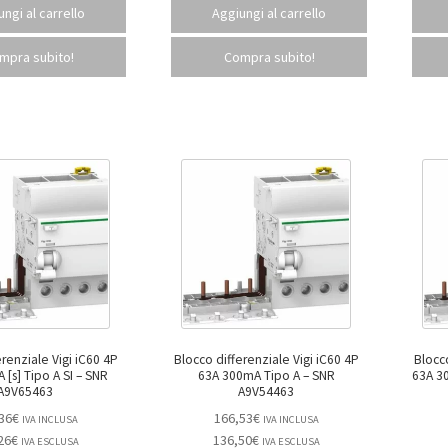
ngi al carrello
Aggiungi al carrello
mpra subito!
Compra subito!
erenziale Vigi iC60 4P
Blocco differenziale Vigi iC60 4P
Blocc
] Tipo A SI – SNR
63A 300mA Tipo A – SNR
A9V65463
A9V54463
36
€
166,53
€
IVA INCLUSA
IVA INCLUSA
26
€
136,50
€
IVA ESCLUSA
IVA ESCLUSA