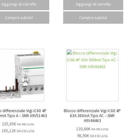
Aggiungi al carrello
Aggiungi al carrello
Compra subito!
Compra subito!
o differenziale Vigi iC60 4P
Blocco differenziale Vigi iC60 4P
63A 30mA Tipo A – SNR A9V51463
63A 300mA Tipo AC – SNR
A9V44463
225,85
€
IVA INCLUSA
120,66
€
IVA INCLUSA
185,12
€
IVA ESCLUSA
98,90
€
IVA ESCLUSA