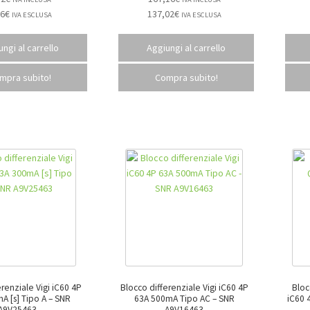
36
€
137,02
€
IVA ESCLUSA
IVA ESCLUSA
ngi al carrello
Aggiungi al carrello
mpra subito!
Compra subito!
erenziale Vigi iC60 4P
Blocco differenziale Vigi iC60 4P
Bloc
[s] Tipo A – SNR
63A 500mA Tipo AC – SNR
iC60 4
A9V25463
A9V16463