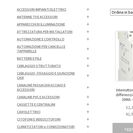
ACCESSORI IMPIANTI ELETTRICI
ANTENNE TV E ACCESSORI
APPARECCHI DI ILLUMINAZIONE
ATTREZZATURA PER INSTALLATORI
AUTOMAZIONE E CONTROLLO
AUTOMAZIONE PER CANCELLI E
TAPPARELLE
BATTERIE E PILE
CABLAGGIO STRUTTURATO
CABLAGGIO, FISSAGGIO E GIUNZIONE
CAVI
CANALINE PASSACAVI ACCIAIO E
ACCESSORI
Interrutt
differenziale 1P+N 1
CANALINE PVC E ACCESSORI
CASSETTE E CENTRALINI
52,
CAVI ELETTRICI
42,
CITOFONI E VIDEOCITOFONI
CLIMATIZZATORI e CONDIZIONATORI
Aggiu