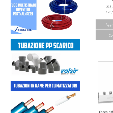
215,
176,
Aggiu
Co
Blocco dif