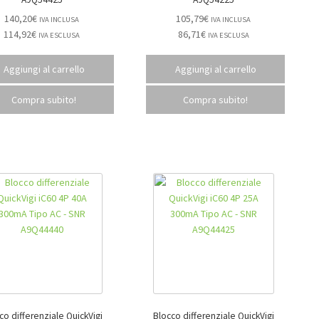
140,20
€
105,79
€
IVA INCLUSA
IVA INCLUSA
114,92
€
86,71
€
IVA ESCLUSA
IVA ESCLUSA
Aggiungi al carrello
Aggiungi al carrello
Compra subito!
Compra subito!
co differenziale QuickVigi
Blocco differenziale QuickVigi