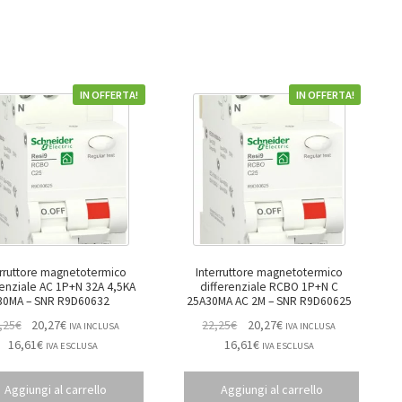
IN OFFERTA!
IN OFFERTA!
erruttore magnetotermico
Interruttore magnetotermico
 AC 1P+N 32A 4,5KA
differenziale RCBO 1P+N C
30MA – SNR R9D60632
25A30MA AC 2M – SNR R9D60625
,25
€
20,27
€
22,25
€
20,27
€
IVA INCLUSA
IVA INCLUSA
16,61
€
16,61
€
IVA ESCLUSA
IVA ESCLUSA
Aggiungi al carrello
Aggiungi al carrello