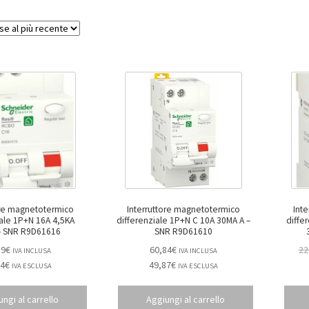
ore magnetotermico
Interruttore magnetotermico
Int
6A 4,5KA
differenziale 1P+N C 10A 30MA A –
differenziale
30MA – SNR R9D61616
SNR R9D61610
39
€
60,84
€
22
IVA INCLUSA
IVA INCLUSA
94
€
49,87
€
IVA ESCLUSA
IVA ESCLUSA
ngi al carrello
Aggiungi al carrello