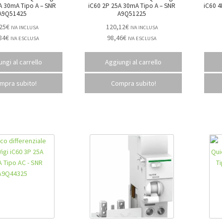
30mA Tipo A – SNR
iC60 2P 25A 30mA Tipo A – SNR
iC60 4P
A9Q51425
A9Q51225
25
€
120,12
€
IVA INCLUSA
IVA INCLUSA
84
€
98,46
€
IVA ESCLUSA
IVA ESCLUSA
ngi al carrello
Aggiungi al carrello
mpra subito!
Compra subito!