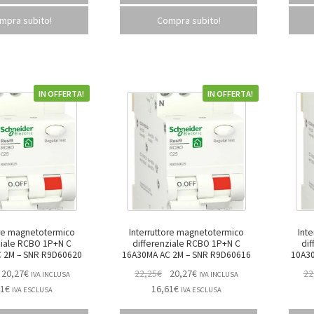
mpra subito!
Compra subito!
IN OFFERTA!
IN OFFERTA!
ore magnetotermico
Interruttore magnetotermico
Int
ziale RCBO 1P+N C
differenziale RCBO 1P+N C
diffe
20A30MA AC 2M – SNR R9D60620
16A30MA AC 2M – SNR R9D60616
20,27
€
22,25
€
20,27
€
22
IVA INCLUSA
IVA INCLUSA
61
€
16,61
€
IVA ESCLUSA
IVA ESCLUSA