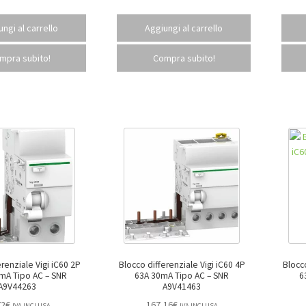
ngi al carrello
Aggiungi al carrello
mpra subito!
Compra subito!
erenziale Vigi iC60 2P
Blocco differenziale Vigi iC60 4P
Blocc
 Tipo AC – SNR
63A 30mA Tipo AC – SNR
63
A9V44263
A9V41463
72
€
167,16
€
IVA INCLUSA
IVA INCLUSA