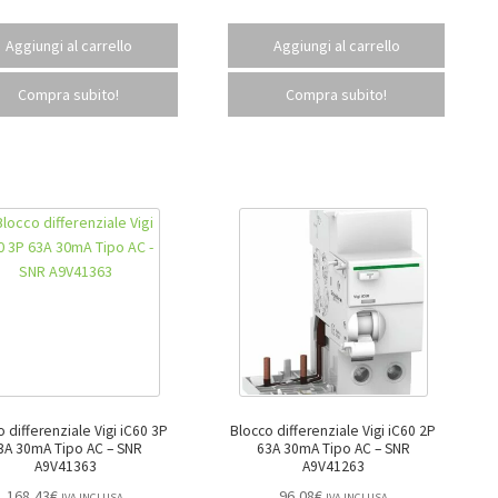
Aggiungi al carrello
Aggiungi al carrello
Compra subito!
Compra subito!
o differenziale Vigi iC60 3P
Blocco differenziale Vigi iC60 2P
A 30mA Tipo AC – SNR
63A 30mA Tipo AC – SNR
A9V41363
A9V41263
168,43
€
96,08
€
IVA INCLUSA
IVA INCLUSA