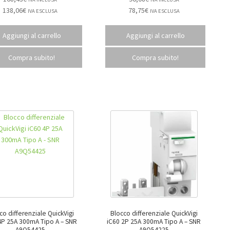
138,06
€
78,75
€
IVA ESCLUSA
IVA ESCLUSA
Aggiungi al carrello
Aggiungi al carrello
Compra subito!
Compra subito!
co differenziale QuickVigi
Blocco differenziale QuickVigi
P 25A 300mA Tipo A – SNR
iC60 2P 25A 300mA Tipo A – SNR
A9Q54425
A9Q54225