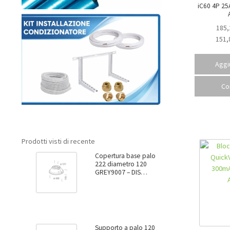
iC60 4P 25A 
185,
151,
Aggiu
Co
Prodotti visti di recente
Copertura base palo
222 diametro 120
GREY9007 – DIS
99137800
Supporto a palo 120