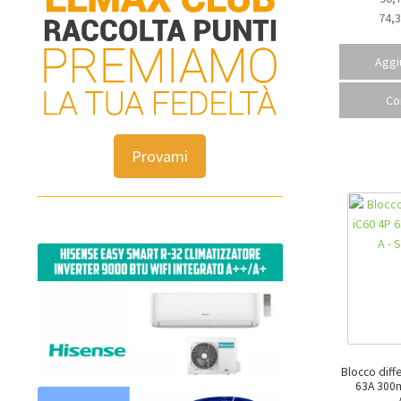
74,
Aggiu
Co
Provami
Blocco diff
63A 300mA 