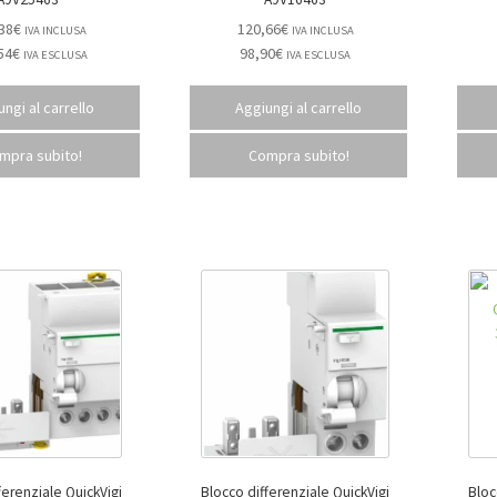
38
€
120,66
€
IVA INCLUSA
IVA INCLUSA
54
€
98,90
€
IVA ESCLUSA
IVA ESCLUSA
ngi al carrello
Aggiungi al carrello
mpra subito!
Compra subito!
ferenziale QuickVigi
Blocco differenziale QuickVigi
Bloc