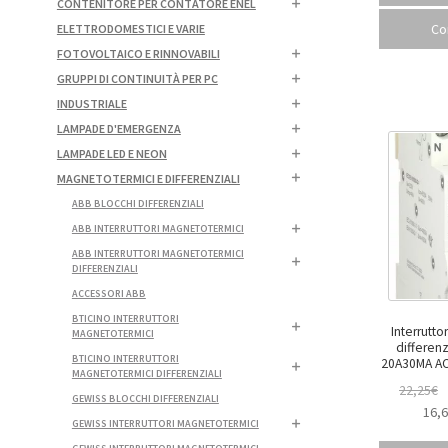
CONTENITORE PER CONTATORE ENEL
Co
ELETTRODOMESTICI E VARIE
FOTOVOLTAICO E RINNOVABILI
GRUPPI DI CONTINUITÀ PER PC
INDUSTRIALE
LAMPADE D'EMERGENZA
LAMPADE LED E NEON
MAGNETOTERMICI E DIFFERENZIALI
ABB BLOCCHI DIFFERENZIALI
ABB INTERRUTTORI MAGNETOTERMICI
ABB INTERRUTTORI MAGNETOTERMICI
DIFFERENZIALI
ACCESSORI ABB
BTICINO INTERRUTTORI
Interrutt
MAGNETOTERMICI
differen
BTICINO INTERRUTTORI
MAGNETOTERMICI DIFFERENZIALI
22,25
€
GEWISS BLOCCHI DIFFERENZIALI
16,
GEWISS INTERRUTTORI MAGNETOTERMICI