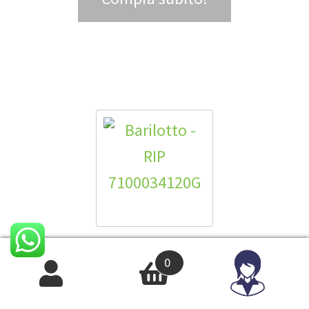
Barilotto – RIP 7100034120G
0
3,37
€
IVA INCLUSA