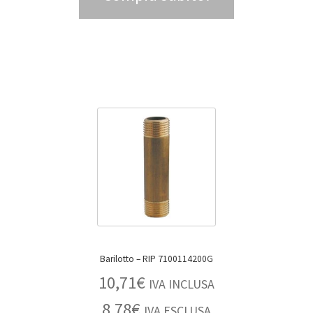
Barilotto – RIP 7100114200G
10,71
€
IVA INCLUSA
8,78
€
IVA ESCLUSA