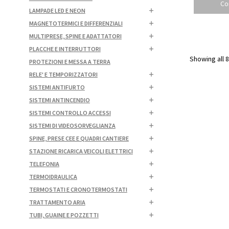
Co
LAMPADE LED E NEON
MAGNETOTERMICI E DIFFERENZIALI
MULTIPRESE, SPINE E ADATTATORI
PLACCHE E INTERRUTTORI
Showing all 8
PROTEZIONI E MESSA A TERRA
RELE' E TEMPORIZZATORI
SISTEMI ANTIFURTO
SISTEMI ANTINCENDIO
SISTEMI CONTROLLO ACCESSI
SISTEMI DI VIDEOSORVEGLIANZA
SPINE, PRESE CEE E QUADRI CANTIERE
STAZIONE RICARICA VEICOLI ELETTRICI
TELEFONIA
TERMOIDRAULICA
TERMOSTATI E CRONOTERMOSTATI
TRATTAMENTO ARIA
TUBI, GUAINE E POZZETTI