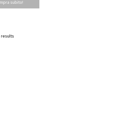
mpra subito!
 results