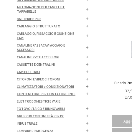
AUTOMAZIONE PER CANCELLI E
TAPPARELLE
BATTERIE E PILE
CABLAGGIO STRUTTURATO
CABLAGGIO, FISSAGGIO E GIUNZIONE
CAVI
CANALINE PASSACAVI ACCIAIO E
ACCESSORI
CANALINE PVC E ACCESSORI
CASSETTE E CENTRALINI
CAVI ELETTRICI
CITOFONI E VIDEOCITOFONI
CLIMATIZZATORI e CONDIZIONATORI
32,
CONTENITORE PER CONTATORE ENEL
27,
ELETTRODOMESTICI E VARIE
FOTOVOLTAICO E RINNOVABILI
GRUPPI DI CONTINUITÀ PER PC
Aggiu
INDUSTRIALE
LAMPADE D'EMERGENZA