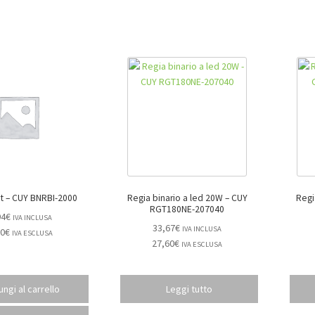
Binario 2mt – CUY BNRBI-2000
Regia binario a led 20W – CUY
Regia
RGT180NE-207040
94
€
IVA INCLUSA
33,67
€
IVA INCLUSA
00
€
IVA ESCLUSA
27,60
€
IVA ESCLUSA
ngi al carrello
Leggi tutto