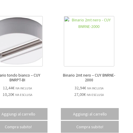
ario tondo bianco – CUY
Binario 2mt nero – CUY BNRNE-
BNRPT-BI
2000
12,44
€
32,94
€
IVA INCLUSA
IVA INCLUSA
10,20
€
27,00
€
IVA ESCLUSA
IVA ESCLUSA
Aggiungi al carrello
Aggiungi al carrello
Compra subito!
Compra subito!