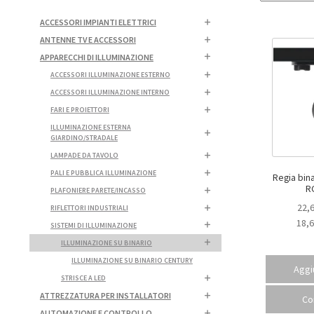
ACCESSORI IMPIANTI ELETTRICI
ANTENNE TV E ACCESSORI
APPARECCHI DI ILLUMINAZIONE
ACCESSORI ILLUMINAZIONE ESTERNO
ACCESSORI ILLUMINAZIONE INTERNO
FARI E PROIETTORI
ILLUMINAZIONE ESTERNA
GIARDINO/STRADALE
LAMPADE DA TAVOLO
PALI E PUBBLICA ILLUMINAZIONE
Regia binari
R
PLAFONIERE PARETE/INCASSO
22,
RIFLETTORI INDUSTRIALI
18,
SISTEMI DI ILLUMINAZIONE
ILLUMINAZIONE SU BINARIO
ILLUMINAZIONE SU BINARIO CENTURY
Aggiu
STRISCE A LED
ATTREZZATURA PER INSTALLATORI
Co
AUTOMAZIONE E CONTROLLO