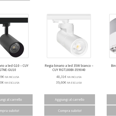
o a led G10 – CUY
Regia binario a led 35W bianco –
Bin
GTNE-GU10
CUY RGT180BI-359040
69
€
48,31
€
IVA INCLUSA
IVA INCLUSA
60
€
39,60
€
IVA ESCLUSA
IVA ESCLUSA
ngi al carrello
Aggiungi al carrello
mpra subito!
Compra subito!