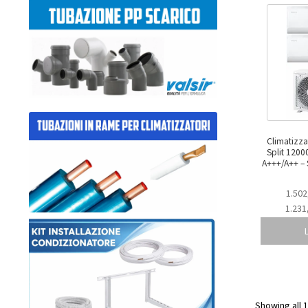
Climatizz
Split 120
A+++/A++ – SMG CLIM 2X50 CEBU
1.502
1.231
Showing all 1