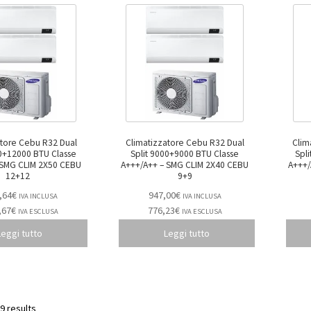
atore Cebu R32 Dual
Climatizzatore Cebu R32 Dual
Clim
00+12000 BTU Classe
Split 9000+9000 BTU Classe
Spl
A+++/A++ – SMG CLIM 2X40 CEBU
A+++/A++ – SMG CL
12+12
9+9
,64
€
947,00
€
IVA INCLUSA
IVA INCLUSA
,67
€
776,23
€
IVA ESCLUSA
IVA ESCLUSA
Leggi tutto
Leggi tutto
9 results