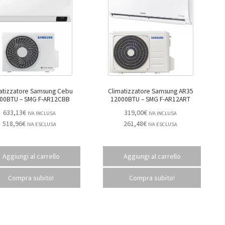
atizzatore Samsung Cebu
Climatizzatore Samsung AR35
12000BTU – SMG F-AR12CBB
12000BTU – SMG F-AR12ART
633,13
€
319,00
€
IVA INCLUSA
IVA INCLUSA
518,96
€
261,48
€
IVA ESCLUSA
IVA ESCLUSA
Aggiungi al carrello
Aggiungi al carrello
Compra subito!
Compra subito!