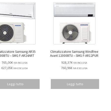
atizzatore Samsung AR35
Climatizzatore Samsung Windfree
24000BTU – SMG F-AR24ART
Avant 12000BTU – SMG F-AR12PUR
765,00
€
928,37
€
IVA INCLUSA
IVA INCLUSA
627,05
€
760,96
€
IVA ESCLUSA
IVA ESCLUSA
Leggi tutto
Leggi tutto