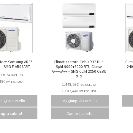
atore Samsung AR35
Climatizzatore Cebu R32 Dual
Clim
9000BTU – SMG F-AR09ART
Split 9000+9000 BTU Classe
A+++/A++ – SMG CLIM 2X50 CEBU
00
€
IVA INCLUSA
9+9
89
€
IVA ESCLUSA
1.448,68
€
IVA INCLUSA
1.187,44
€
IVA ESCLUSA
ngi al carrello
Aggiungi al carrello
mpra subito!
Compra subito!