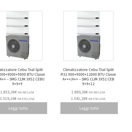
atizzatore Cebu Trial Split
Climatizzatore Cebu Trial Split
000+9000+9000 BTU Classe
R32 900+9000+12000 BTU Classe
IM 3X52 CEBU
A+++/A++ – SMG CLIM 3X52 CEB
9+9+9
9+9+12
1.853,38
€
1.880,36
€
IVA INCLUSA
IVA INCLUSA
1.519,16
€
1.541,28
€
IVA ESCLUSA
IVA ESCLUSA
Leggi tutto
Leggi tutto