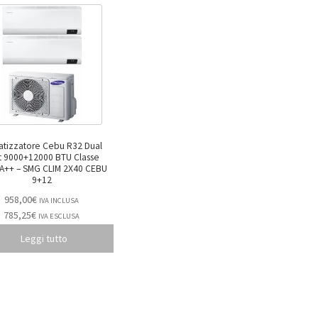
atizzatore Cebu R32 Dual
it 9000+12000 BTU Classe
IM 2X40 CEBU
9+12
958,00
€
IVA INCLUSA
785,25
€
IVA ESCLUSA
Leggi tutto