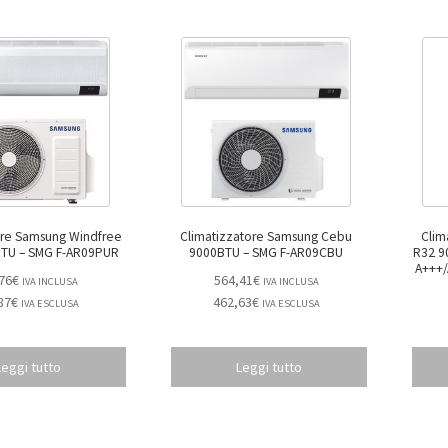
ore Samsung Windfree
Climatizzatore Samsung Cebu
Clim
Avant 9000BTU – SMG F-AR09PUR
9000BTU – SMG F-AR09CBU
R32 9
A+++/A++ – SMG CL
76
€
564,41
€
IVA INCLUSA
IVA INCLUSA
87
€
462,63
€
IVA ESCLUSA
IVA ESCLUSA
Leggi tutto
Leggi tutto