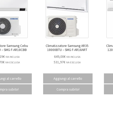
atore Samsung Cebu
Climatizzatore Samsung AR35
Clim
18000BTU – SMG F-AR18CBB
18000BTU – SMG F-AR18ART
29
€
649,00
€
IVA INCLUSA
IVA INCLUSA
70
€
531,97
€
IVA ESCLUSA
IVA ESCLUSA
ngi al carrello
Aggiungi al carrello
mpra subito!
Compra subito!