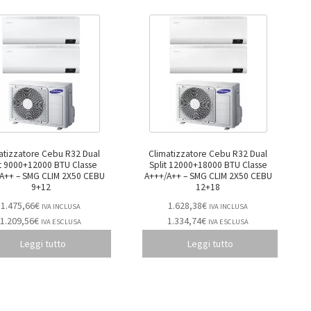
atizzatore Cebu R32 Dual
Climatizzatore Cebu R32 Dual
it 9000+12000 BTU Classe
Split 12000+18000 BTU Classe
IM 2X50 CEBU
A+++/A++ – SMG CLIM 2X50 CEBU
9+12
12+18
1.475,66
€
1.628,38
€
IVA INCLUSA
IVA INCLUSA
1.209,56
€
1.334,74
€
IVA ESCLUSA
IVA ESCLUSA
Leggi tutto
Leggi tutto