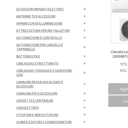
ACCESSORI IMPIANTI ELETTRICI
ANTENNE TV E ACCESSORI
APPARECCHI DI ILLUMINAZIONE
ATTREZZATURA PER INSTALLATORI
AUTOMAZIONE E CONTROLLO
AUTOMAZIONE PER CANCELLI E
TAPPARELLE
Climatizz
BATTERIE E PILE
CABLAGGIO STRUTTURATO
979,
802,
CABLAGGIO, FISSAGGIO E GIUNZIONE
CAVI
CANALINE PASSACAVI ACCIAIO E
ACCESSORI
Aggiu
CANALINE PVC E ACCESSORI
CASSETTE E CENTRALINI
Co
CAVI ELETTRICI
CITOFONI E VIDEOCITOFONI
CLIMATIZZATORI e CONDIZIONATORI