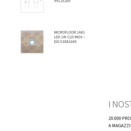
99125200
MICROFLOOR 1661
LED 1W CLD INOX –
DIS 53081600
I NOS
20.000 PR
A MAGAZZ