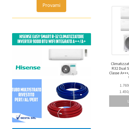
Provami
Climatizza
R32 Dual 
Classe A+++/A++ – SMG 
1.769
1.450