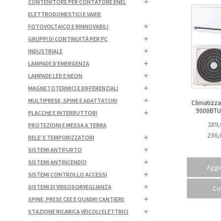
CONTENITORE PER CONTATORE ENEL
ELETTRODOMESTICI E VARIE
FOTOVOLTAICO E RINNOVABILI
GRUPPI DI CONTINUITÀ PER PC
INDUSTRIALE
LAMPADE D'EMERGENZA
LAMPADE LED E NEON
MAGNETOTERMICI E DIFFERENZIALI
MULTIPRESE, SPINE E ADATTATORI
Climatizz
PLACCHE E INTERRUTTORI
289,
PROTEZIONI E MESSA A TERRA
236,
RELE' E TEMPORIZZATORI
SISTEMI ANTIFURTO
SISTEMI ANTINCENDIO
Aggiu
SISTEMI CONTROLLO ACCESSI
SISTEMI DI VIDEOSORVEGLIANZA
Co
SPINE, PRESE CEE E QUADRI CANTIERE
STAZIONE RICARICA VEICOLI ELETTRICI