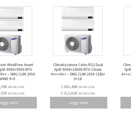
tore WindFree Avant
Climatizzatore Cebu R32 Dual
Clim
Split 9000+9000 BTU
Split 9000+18000 BTU Classe
Spl
CLIM 2X50
A+++/A++ – SMG CLIM 2X50 CEBU
A+++/A++ – SMG CL
WIND 9+9
9+18
,39
€
1.601,40
€
IVA INCLUSA
IVA INCLUSA
,32
€
1.312,62
€
IVA ESCLUSA
IVA ESCLUSA
Leggi tutto
Leggi tutto