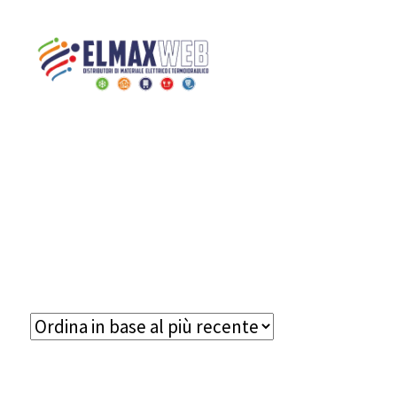
Home
Brand
DAMAST SRL
Home
Shop Online
Chi siamo
Preventivo Impianto Elettrico
Grossista materiale elettrico
Servizi