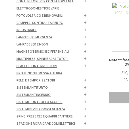
CONTENITORE PER CONTATORE ENEL
ELETTRODOMESTICI E VARIE
FOTOVOLTAICO E RINNOVABILI
GRUPPI DI CONTINUITÀ PER PC
INDUSTRIALE
LAMPADE D'EMERGENZA
LAMPADE LED E NEON
MAGNETOTERMICI E DIFFERENZIALI
MULTIPRESE, SPINE E ADATTATORI
Meter trifase 
G
PLACCHE E INTERRUTTORI
210,
PROTEZIONI E MESSA A TERRA
172,
RELE' E TEMPORIZZATORI
SISTEMI ANTIFURTO
SISTEMI ANTINCENDIO
SISTEMI CONTROLLO ACCESSI
SISTEMI DI VIDEOSORVEGLIANZA
SPINE, PRESE CEE E QUADRI CANTIERE
STAZIONE RICARICA VEICOLI ELETTRICI