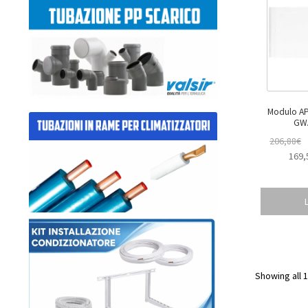
Modulo APX 
GW
206,88
€
169,
Showing all 1