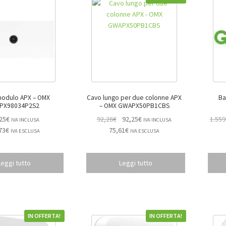
ulo APX – OMX
Cavo lungo per due colonne APX
Bat
PX98034P2S2
– OMX GWAPX50PB1CBS
25
€
92,26
€
92,25
€
1.559
IVA INCLUSA
IVA INCLUSA
73
€
75,61
€
IVA ESCLUSA
IVA ESCLUSA
Leggi tutto
Leggi tutto
IN OFFERTA!
IN OFFERTA!