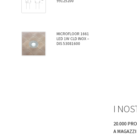
99125200
MICROFLOOR 1661
LED 1W CLD INOX –
DIS 53081600
I NOS
20.000 PR
A MAGAZZ