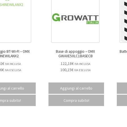
o BT-WI-FI – OMX
Base di appoggio – OMX
Batte
INEWILANX2
GWAXE50LC1BASECB
02
€
122,18
€
IVA INCLUSA
IVA INCLUSA
16
€
100,15
€
IVA ESCLUSA
IVA ESCLUSA
ngi al carrello
Aggiungi al carrello
mpra subito!
Compra subito!