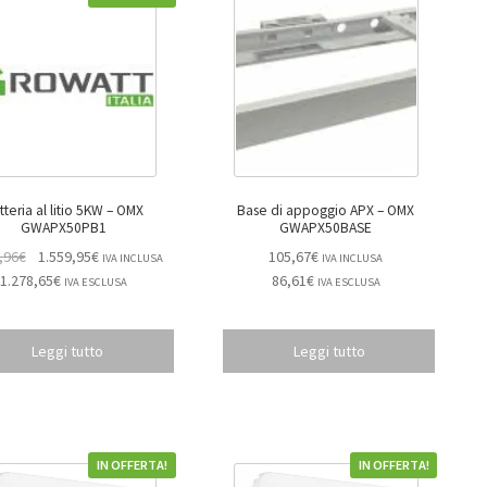
teria al litio 5KW – OMX
Base di appoggio APX – OMX
GWAPX50PB1
GWAPX50BASE
,96
€
1.559,95
€
105,67
€
IVA INCLUSA
IVA INCLUSA
1.278,65
€
86,61
€
IVA ESCLUSA
IVA ESCLUSA
Leggi tutto
Leggi tutto
IN OFFERTA!
IN OFFERTA!