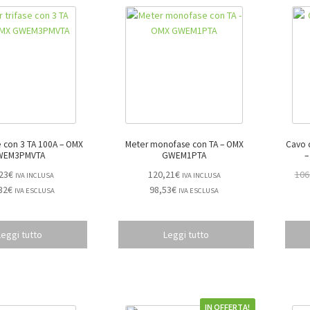
con 3 TA 100A – OMX
Meter monofase con TA – OMX
Cavo 
WEM3PMVTA
GWEM1PTA
–
23
€
120,21
€
106
IVA INCLUSA
IVA INCLUSA
32
€
98,53
€
IVA ESCLUSA
IVA ESCLUSA
Leggi tutto
Leggi tutto
IN OFFERTA!