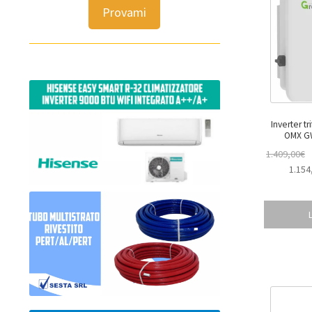
Provami
Inverter t
OMX G
1.409,00
€
1.154