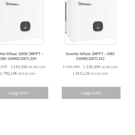
rter trifase 20KW 2MPPT –
Inverter trifase 2MPPT – OMX
OMX GWMID20KTL3XH
GWMID20KTL3X2
,95
€
2.183,92
€
1.238,46
€
1.238,45
€
IVA INCLUSA
IVA INCLUSA
1.790,10
€
1.015,12
€
IVA ESCLUSA
IVA ESCLUSA
Leggi tutto
Leggi tutto