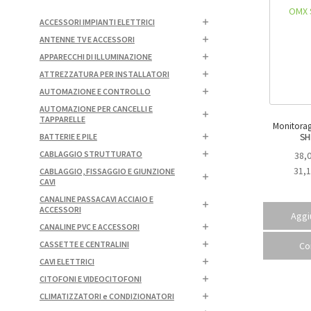
ACCESSORI IMPIANTI ELETTRICI
ANTENNE TV E ACCESSORI
APPARECCHI DI ILLUMINAZIONE
ATTREZZATURA PER INSTALLATORI
AUTOMAZIONE E CONTROLLO
AUTOMAZIONE PER CANCELLI E
TAPPARELLE
Monitoraggi
SH
BATTERIE E PILE
CABLAGGIO STRUTTURATO
38,
31,
CABLAGGIO, FISSAGGIO E GIUNZIONE
CAVI
CANALINE PASSACAVI ACCIAIO E
ACCESSORI
Aggiu
CANALINE PVC E ACCESSORI
CASSETTE E CENTRALINI
Co
CAVI ELETTRICI
CITOFONI E VIDEOCITOFONI
CLIMATIZZATORI e CONDIZIONATORI