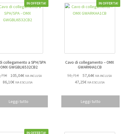
IN OFFERTA!
IN OFFERTA!
di collegamento a SPH/SPA
Cavo di collegamento – OMX
 OMX GWGBLI6532CB2
GWARKHA1CB
,79
€
105,04
€
58,71
€
57,64
€
IVA INCLUSA
IVA INCLUSA
86,10
€
47,25
€
IVA ESCLUSA
IVA ESCLUSA
Leggi tutto
Leggi tutto
IN OFFERTA!