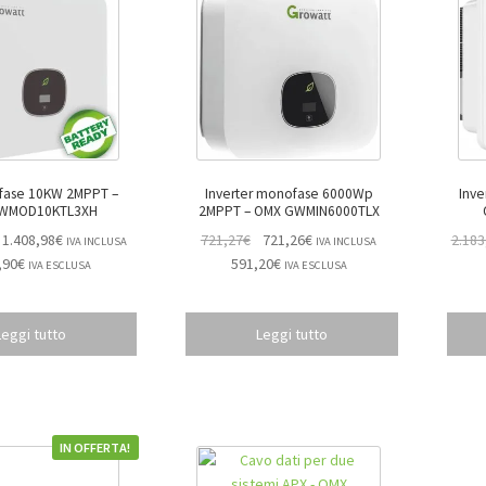
rifase 10KW 2MPPT –
Inverter monofase 6000Wp
Inve
WMOD10KTL3XH
2MPPT – OMX GWMIN6000TLX
1.408,98
€
721,27
€
721,26
€
2.183
IVA INCLUSA
IVA INCLUSA
,90
€
591,20
€
IVA ESCLUSA
IVA ESCLUSA
Leggi tutto
Leggi tutto
IN OFFERTA!