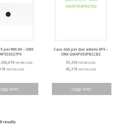
per MIN XH – OMX
Cavo dati per due sistemi APX –
APX55027P0
OMX GWAPX50PB1CB2
206,87
€
55,35
€
IVA INCLUSA
IVA INCLUSA
57
€
45,37
€
IVA ESCLUSA
IVA ESCLUSA
Leggi tutto
Leggi tutto
8 results