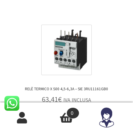
RELÈ TERMICO X S00 4,5-6,3A – SIE 3RU11161GB0
63,41
€
IVA INCLUSA
51,98
€
IVA ESCLUSA
0