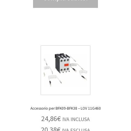
Accessorio per BFK09-BFK38 – LOV 11G460
24,86
€
IVA INCLUSA
20,38
€
IVA ESCLUSA