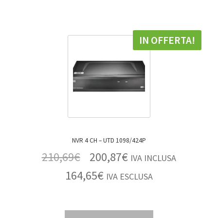
IN OFFERTA!
NVR 4 CH – UTD 1098/424P
210,69
€
200,87
€
IVA INCLUSA
164,65
€
IVA ESCLUSA