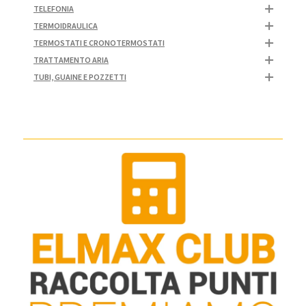
TELEFONIA
TERMOIDRAULICA
TERMOSTATI E CRONOTERMOSTATI
TRATTAMENTO ARIA
TUBI, GUAINE E POZZETTI