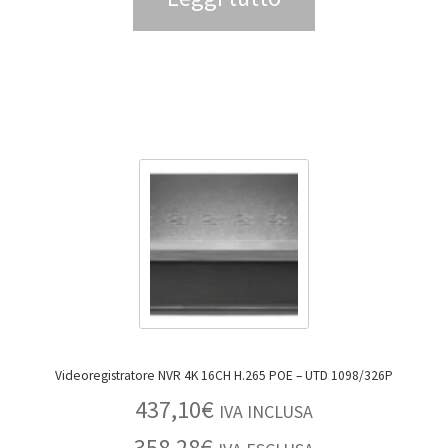
Videoregistratore NVR 4K 16CH H.265 POE – UTD 1098/326P
437,10
€
IVA INCLUSA
358,28
€