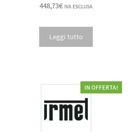
448,73
€
IVA ESCLUSA
Leggi tutto
IN OFFERTA!