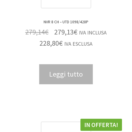
NVR 8 CH – UTD 1098/428P
279,14
€
279,13
€
IVA INCLUSA
228,80
€
IVA ESCLUSA
Leggi tutto
IN OFFERTA!