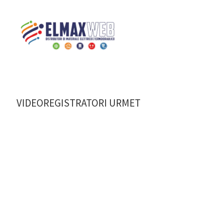
Home
Shop
SISTEMI DI
VIDEOSORVEGLIANZA
SISTEMI
VIDEOSORVEGLIANZA URMET
Home
VIDEOREGISTRATORI URMET
Shop Online
Chi siamo
Preventivo Impianto Elettrico
Grossista materiale elettrico
Servizi