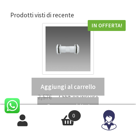
Prodotti visti di recente
IN OFFERTA!
Aggiungi al carrello
Tubo di giunzione 938 – DIS 99807300
2,57
€
2,56
€
IVA INCLUSA
Compra subito!
2,10
€
IVA ESCLUSA
0