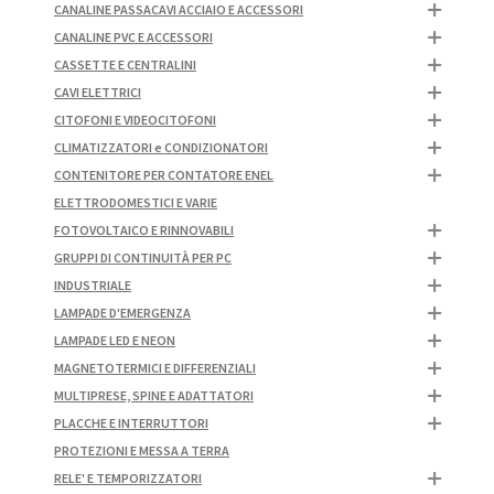
CANALINE PASSACAVI ACCIAIO E ACCESSORI
CANALINE PVC E ACCESSORI
CASSETTE E CENTRALINI
CAVI ELETTRICI
CITOFONI E VIDEOCITOFONI
CLIMATIZZATORI e CONDIZIONATORI
CONTENITORE PER CONTATORE ENEL
ELETTRODOMESTICI E VARIE
FOTOVOLTAICO E RINNOVABILI
GRUPPI DI CONTINUITÀ PER PC
INDUSTRIALE
LAMPADE D'EMERGENZA
LAMPADE LED E NEON
MAGNETOTERMICI E DIFFERENZIALI
MULTIPRESE, SPINE E ADATTATORI
PLACCHE E INTERRUTTORI
PROTEZIONI E MESSA A TERRA
RELE' E TEMPORIZZATORI