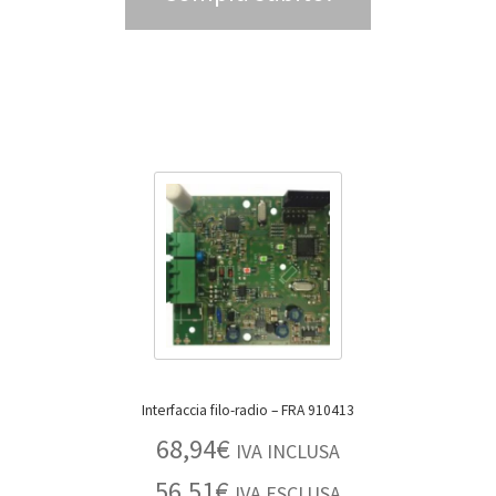
Interfaccia filo-radio – FRA 910413
68,94
€
IVA INCLUSA
56,51
€
IVA ESCLUSA