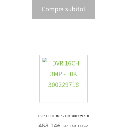
Compra subito!
DVR 16CH 3MP – HIK 300229718
468,14
€
IVA INCLUSA