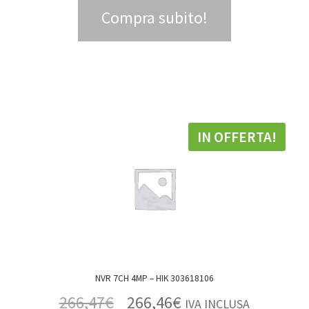
Compra subito!
IN OFFERTA!
NVR 7CH 4MP – HIK 303618106
266,47
€
266,46
€
IVA INCLUSA