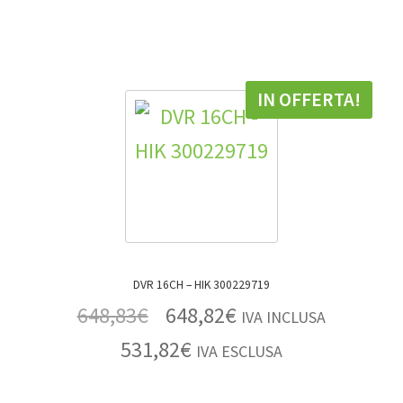
IN OFFERTA!
DVR 16CH – HIK 300229719
648,83
€
648,82
€
IVA INCLUSA
531,82
€
IVA ESCLUSA