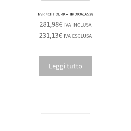
NVR 4CH POE 4K – HIK 303616538
281,98
€
IVA INCLUSA
231,13
€
IVA ESCLUSA
Leggi tutto