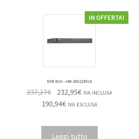
IN OFFERTA!
DVR 8CH – HIK 300229016
237,27
€
232,95
€
IVA INCLUSA
190,94
€
IVA ESCLUSA
Leggi tutto