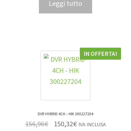
Leggi tutto
IN OFFERTA!
DVR HYBRID 4CH – HIK 300227204
156,96
€
150,32
€
IVA INCLUSA