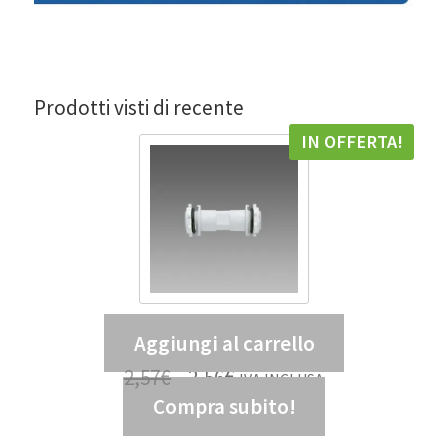
Prodotti visti di recente
IN OFFERTA!
Aggiungi al carrello
Tubo di giunzione 938 – DIS 99807300
2,57
€
2,56
€
IVA INCLUSA
Compra subito!
2,10
€
IVA ESCLUSA