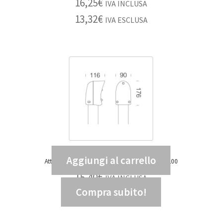
16,25
€
IVA INCLUSA
13,32
€
IVA ESCLUSA
Aggiungi al carrello
Attacco palo GARDEN 452 NERO – DIS 99125200
15,40
€
IVA INCLUSA
Compra subito!
12,62
€
IVA ESCLUSA