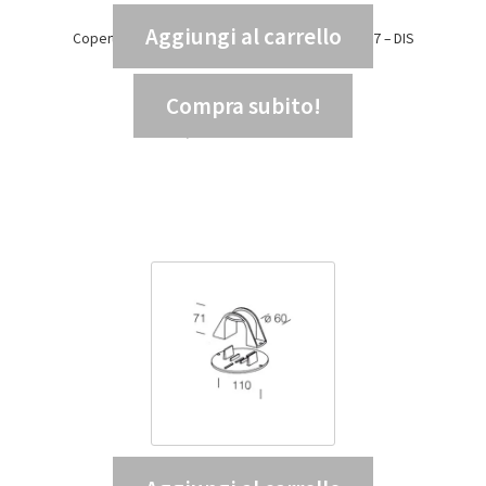
Aggiungi al carrello
Copertura base palo 222 diametro 120 GREY9007 – DIS
99137800
107,94
€
IVA INCLUSA
Compra subito!
88,48
€
IVA ESCLUSA